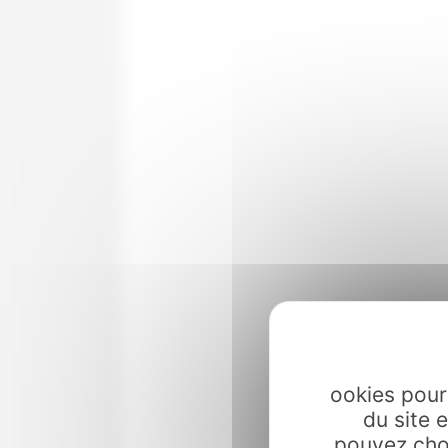
ookies pour
DEMA
du site 
pouvez cho