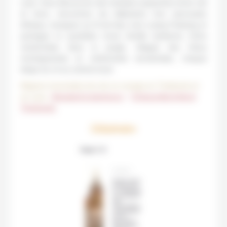
Laos. Vous découvrez des temples suspendus entre ciel
et terre, rencontrez les éléphants d’un sanctuaire
éthique, naviguez au fil de l’eau vers Luang
Prabang
et
partagez le quotidien d’une famille laotienne. Entre
randonnées dans la jungle, villages des tribus
montagnardes et cérémonies ancestrales, chaque
étape se vit au rythme local.
Régions traversées lors de ce voyage en Thaïlande et
au Laos :
Bangkok & alentours
–
Chiang Mai & Nord
Thaïlande
L'itinéraire
Etape 1 / 8
ÉTAPE 1
Située dans
le Nord de
la Thaïlande
à proximité
des
montagnes,
Chiang Mai
est la
deuxième
plus grand