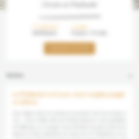
Circuit en Thaïlande
À PARTIR DE
DURÉE
2850€/
pers
14 jours / 13 nuits
DEMANDER UN DEVIS
Itinéraire
La Thaïlande et le Laos : entre temples, jungle
et rizières
Une région dans le monde et pourtant tant de choses à
voir…
De la vieille ville de Chiang Mai aux rives paisibles
du Mékong, ce voyage vous emmène au plus près de la
nature et des habitants du Nord de la Thaïlande et du