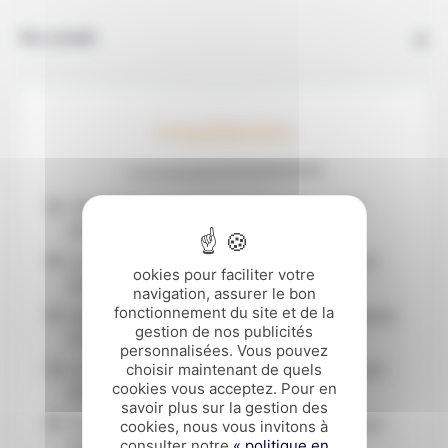
Nos conseils
Les points forts
Chiang Mai et sa province verdoyante, entre
temples sacrés et campagne du Nord
La descente du Mékong en bateau traditionnel
ookies pour faciliter votre
jusqu'aux portes du Laos
navigation, assurer le bon
fonctionnement du site et de la
Une nuit chez l'habitant et le partage du quotidien
gestion de nos publicités
d'un village laotien
personnalisées. Vous pouvez
choisir maintenant de quels
La visite en vélo de Luang Prabang, assurément
cookies vous acceptez. Pour en
la plus belle ville du Laos.
savoir plus sur la gestion des
Vivez la Thaïlande et le Laos à travers le regard
cookies, nous vous invitons à
consulter notre
« politique en
de nos experts locaux francophones