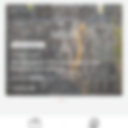
INCONTOURNABLES
14 JOURS / 13 NUITS
De Bangkok à Phnom Penh entre
histoire et traditions
2590€
À partir de
DÉCOUVRIR