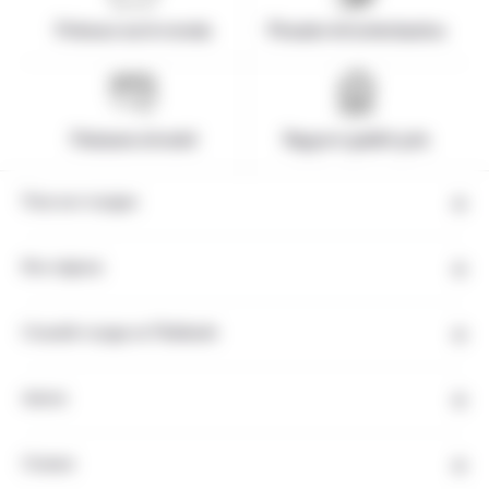
Présence sur le terrain
Pionnier de la destination
Paiement sécurisé
Rapport qualité-prix
Tous nos voyages
Nos régions
Conseils voyage en Thaïlande
Autres
Contact