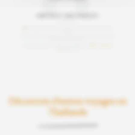
MARTINE ET JEAN-FRANÇOIS
Mars 2025
Avis relatif au voyage "Concentré de nature du Nord de
la Thaïlande au Laos"
Note satisfaction Routes de Thailande :
/5
basée sur
Découvrez d'autres voyages en
Thaïlande