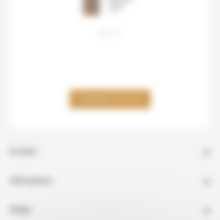
ville du
pays.
VOIR LA CARTE
ÉTAPE 2
Fang est
une ville du
nord de
Thaïlande
située à la
frontière
DEMANDER UN DEVIS
avec la
Birmanie.
En détail
Hébergement
Budget