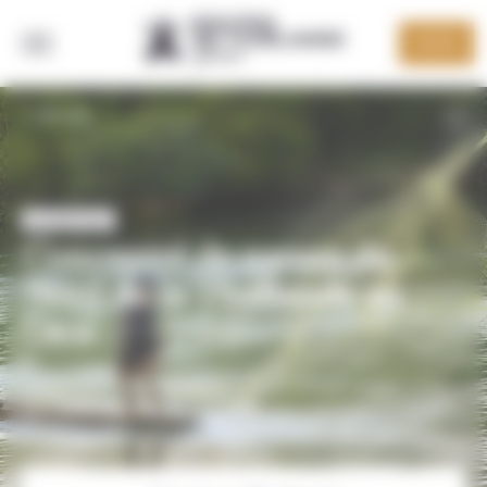
Panneau de gestion des cookies
DEVIS
RETOUR
AUTHENTIQUE
Concentré de nature du
Nord de la Thaïlande au
Laos
Un circuit individuel en 6 étapes durant lequel vous
parcourrez la Thaïlande et le Laos pendant 14 jours
accompagnés par des guides locaux francophones