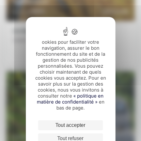
thaïlandaise
995€
DÉCOUVRIR
À partir de
Les étapes de ce voyage
Luang Prabang - Vang Vieng - Vientiane - Phuket
ookies pour faciliter votre
navigation, assurer le bon
fonctionnement du site et de la
gestion de nos publicités
personnalisées. Vous pouvez
choisir maintenant de quels
cookies vous acceptez. Pour en
savoir plus sur la gestion des
cookies, nous vous invitons à
consulter notre
« politique en
matière de confidentialité »
en
bas de page.
Tout accepter
21 JOURS / 20 NUITS
Tout refuser